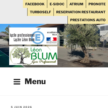
FACEBOOK
E-SIDOC
ATRIUM
PRONOTE
TURBOSELF
RESERVATION RESTAURANT
PRESTATIONS AUTO
Aller
au
contenu
principal
Menu
PUBLIÉ
5 JUIN 2026