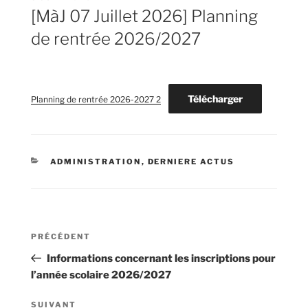
LE
[MàJ 07 Juillet 2026] Planning
de rentrée 2026/2027
Télécharger
Planning de rentrée 2026-2027 2
CATÉGORIES
ADMINISTRATION
,
DERNIERE ACTUS
Navigation
Article
PRÉCÉDENT
de
précédent
Informations concernant les inscriptions pour
l’article
l’année scolaire 2026/2027
Article
SUIVANT