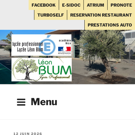
FACEBOOK
E-SIDOC
ATRIUM
PRONOTE
TURBOSELF
RESERVATION RESTAURANT
PRESTATIONS AUTO
Aller
au
contenu
principal
Menu
PUBLIÉ
12 JUIN 2026