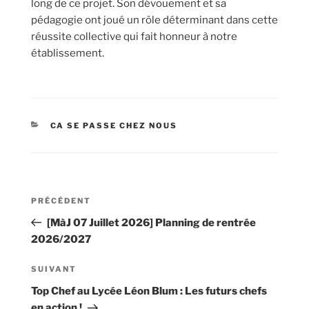
long de ce projet. Son dévouement et sa
pédagogie ont joué un rôle déterminant dans cette
réussite collective qui fait honneur à notre
établissement.
CATÉGORIES
CA SE PASSE CHEZ NOUS
Navigation
Article
PRÉCÉDENT
de
précédent
[MàJ 07 Juillet 2026] Planning de rentrée
l’article
2026/2027
Article
SUIVANT
suivant
Top Chef au Lycée Léon Blum : Les futurs chefs
en action !