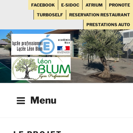
FACEBOOK
E-SIDOC
ATRIUM
PRONOTE
TURBOSELF
RESERVATION RESTAURANT
PRESTATIONS AUTO
Aller
au
contenu
principal
Menu