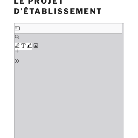
LE PROJET
D’ÉTABLISSEMENT
Skip
to
PDF
content