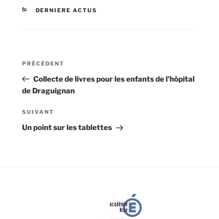
CATÉGORIES
DERNIERE ACTUS
Navigation
Article
PRÉCÉDENT
de
précédent
Collecte de livres pour les enfants de l’hôpital
l’article
de Draguignan
Article
SUIVANT
suivant
Un point sur les tablettes