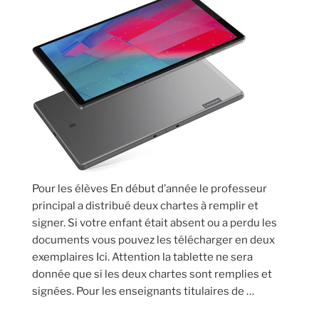
par
M.
STRAMBIO
RICHARD,
maire
de
Draguignan »
Pour les élèves En début d’année le professeur
principal a distribué deux chartes à remplir et
signer. Si votre enfant était absent ou a perdu les
documents vous pouvez les télécharger en deux
exemplaires Ici. Attention la tablette ne sera
donnée que si les deux chartes sont remplies et
signées. Pour les enseignants titulaires de …