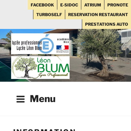
FACEBOOK
E-SIDOC
ATRIUM
PRONOTE
TURBOSELF
RESERVATION RESTAURANT
PRESTATIONS AUTO
Aller
au
contenu
principal
Menu