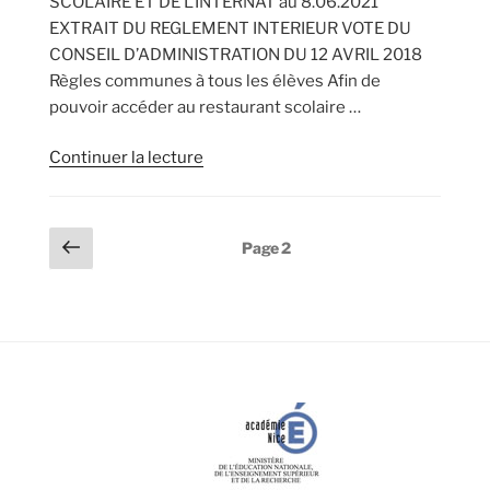
SCOLAIRE ET DE L’INTERNAT au 8.06.2021
EXTRAIT DU REGLEMENT INTERIEUR VOTE DU
CONSEIL D’ADMINISTRATION DU 12 AVRIL 2018
Règles communes à tous les élèves Afin de
pouvoir accéder au restaurant scolaire …
de
Continuer la lecture
« Information
intendance
–
Pagination
Page
Page
2
Tarif
précédente
des
d’hébergement
publications
et
demi
pension »