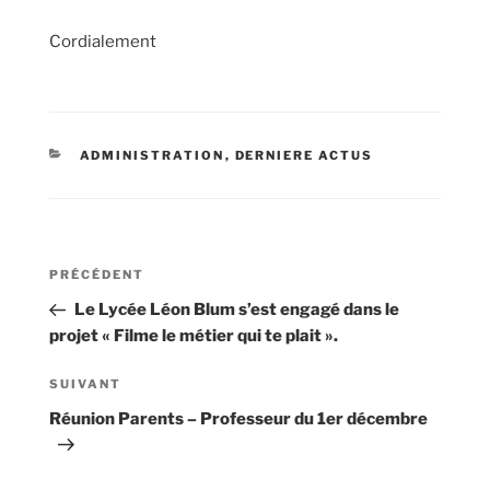
Cordialement
CATÉGORIES
ADMINISTRATION
,
DERNIERE ACTUS
Navigation
Article
PRÉCÉDENT
de
précédent
Le Lycée Léon Blum s’est engagé dans le
l’article
projet « Filme le métier qui te plait ».
Article
SUIVANT
suivant
Réunion Parents – Professeur du 1er décembre