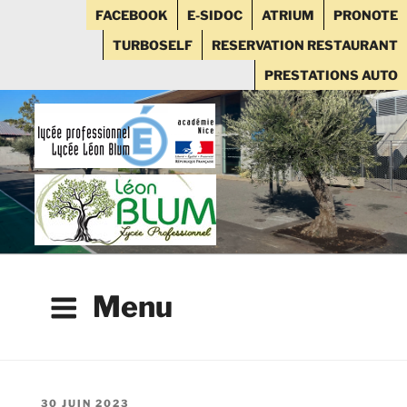
FACEBOOK
E-SIDOC
ATRIUM
PRONOTE
TURBOSELF
RESERVATION RESTAURANT
PRESTATIONS AUTO
Aller
au
contenu
principal
Menu
PUBLIÉ
30 JUIN 2023