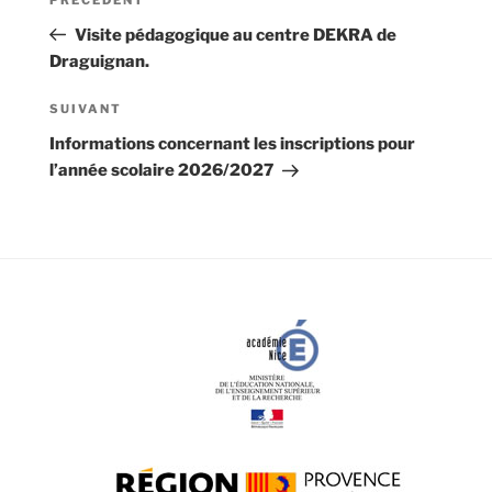
Article
de
précédent
Visite pédagogique au centre DEKRA de
l’article
Draguignan.
Article
SUIVANT
suivant
Informations concernant les inscriptions pour
l’année scolaire 2026/2027